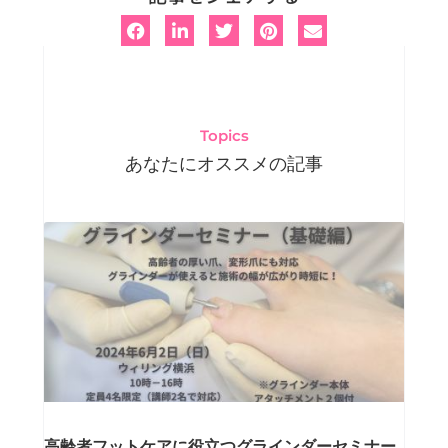
Topics
あなたにオススメの記事
ペ
ペ
ペ
ペ
ペ
ー
ー
ー
ー
ー
ジ
ジ
ジ
ジ
ジ
高齢者フットケアに役立つグラインダーセミナー