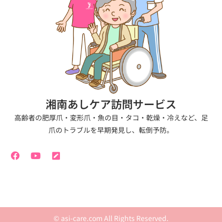
湘南あしケア訪問サービス
高齢者の肥厚爪・変形爪・魚の目・タコ・乾燥・冷えなど、足
爪のトラブルを早期発見し、転倒予防。
F
Y
P
a
o
e
c
u
n
e
t
-
b
u
s
o
b
q
o
e
u
k
a
-
r
© asi-care.com All Rights Reserved.
f
e