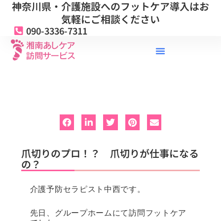
神奈川県・介護施設へのフットケア導入はお
内
容
気軽にご相談ください
を
090-3336-7311
ス
キ
ッ
プ
爪切りのプロ！？ 爪切りが仕事になる
の？
介護予防セラピスト中西です。
先日、グループホームにて訪問フットケア