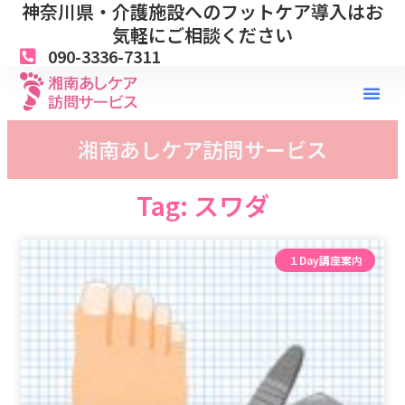
神奈川県・介護施設へのフットケア導入はお
内
容
気軽にご相談ください
を
090-3336-7311
ス
キ
ッ
プ
湘南あしケア訪問サービス
Tag: スワダ
１Day講座案内