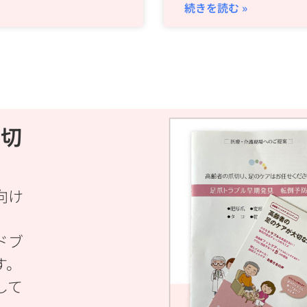
続きを読む »
大切
向け
ドブ
す。
して