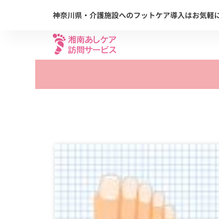
内
神奈川県・介護施設へのフットケア導入はお気軽
容
を
ス
キ
ッ
プ