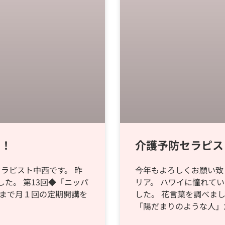
い！
介護予防セラピス
ラピスト中西です。 昨
今年もよろしくお願い致
した。 第13回◆「ニッパ
リア。 ハワイに憧れて
年まで月１回の定期開講を
した。 花言葉を調べま
「陽だまりのような人」