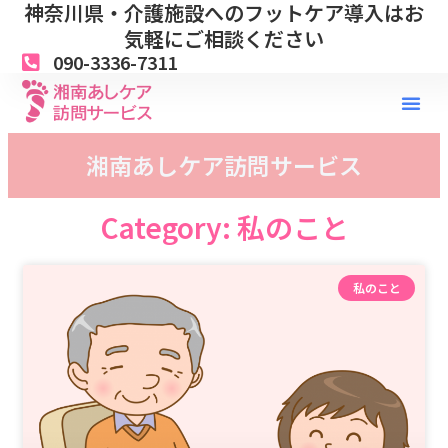
神奈川県・介護施設へのフットケア導入はお
内
容
気軽にご相談ください
を
090-3336-7311
ス
キ
ッ
プ
湘南あしケア訪問サービス
Category: 私のこと
私のこと