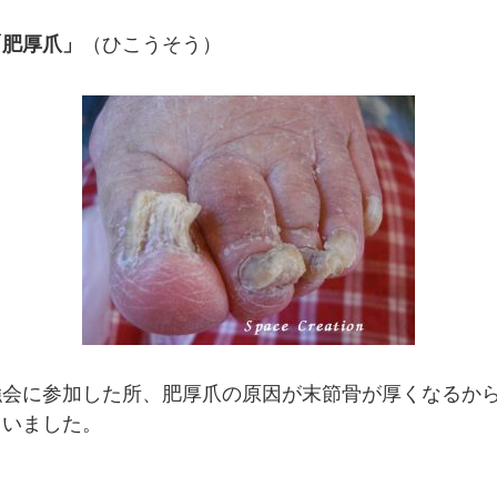
「肥厚爪」
（ひこうそう）
強会に参加した所、肥厚爪の原因が末節骨が厚くなるか
さいました。