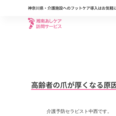
内
神奈川県・介護施設へのフットケア導入はお気軽
容
を
ス
キ
ッ
プ
高齢者の爪が厚くなる原
介護予防セラピスト中西です。