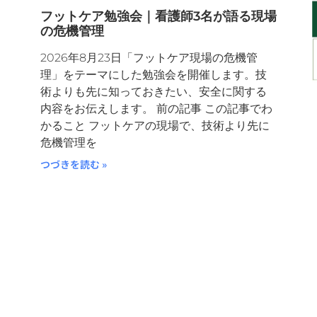
ペ
ペ
ペ
ペ
フットケア勉強会｜看護師3名が語る現場
の危機管理
ー
ー
ー
ー
2026年8月23日「フットケア現場の危機管
ジ
ジ
ジ
ジ
＋
理」をテーマにした勉強会を開催します。技
術よりも先に知っておきたい、安全に関する
内容をお伝えします。 前の記事 この記事でわ
かること フットケアの現場で、技術より先に
危機管理を
つづきを読む »