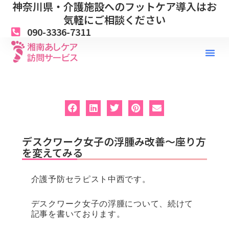
神奈川県・介護施設へのフットケア導入はお
内
容
気軽にご相談ください
を
090-3336-7311
ス
キ
ッ
プ
デスクワーク女子の浮腫み改善～座り方
を変えてみる
介護予防セラピスト中西です。
デスクワーク女子の浮腫について、続けて
記事を書いております。