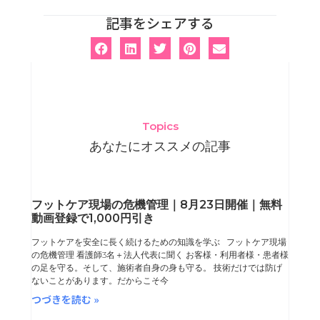
記事をシェアする
Topics
あなたにオススメの記事
ペ
ペ
ペ
ペ
フットケア現場の危機管理｜8月23日開催｜無料
動画登録で1,000円引き
ー
ー
ー
ー
フットケアを安全に長く続けるための知識を学ぶ フットケア現場
ジ
ジ
ジ
ジ
の危機管理 看護師3名＋法人代表に聞く お客様・利用者様・患者様
の足を守る。そして、施術者自身の身も守る。 技術だけでは防げ
ないことがあります。だからこそ今
つづきを読む »