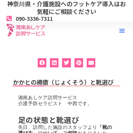
神奈川県・介護施設へのフットケア導入はお
内
容
気軽にご相談ください
を
090-3336-7311
ス
キ
ッ
プ
かかとの褥瘡（じょくそう）と靴選び
湘南あしケア訪問サービス
介護予防セラピスト 中西です。
足の状態と靴選び
先日、訪問した施設のスタッフより
「靴の