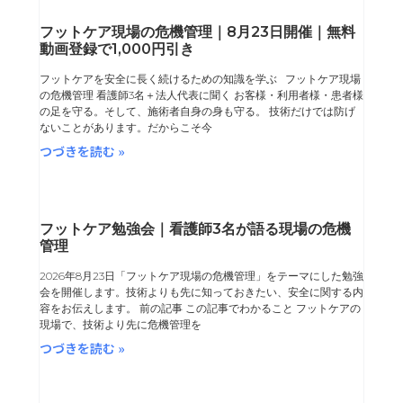
ペ
ペ
ペ
ペ
フットケア現場の危機管理｜8月23日開催｜無料
動画登録で1,000円引き
ー
ー
ー
ー
フットケアを安全に長く続けるための知識を学ぶ フットケア現場
ジ
ジ
ジ
ジ
の危機管理 看護師3名＋法人代表に聞く お客様・利用者様・患者様
の足を守る。そして、施術者自身の身も守る。 技術だけでは防げ
ないことがあります。だからこそ今
つづきを読む »
フットケア勉強会｜看護師3名が語る現場の危機
管理
2026年8月23日「フットケア現場の危機管理」をテーマにした勉強
会を開催します。技術よりも先に知っておきたい、安全に関する内
容をお伝えします。 前の記事 この記事でわかること フットケアの
現場で、技術より先に危機管理を
つづきを読む »