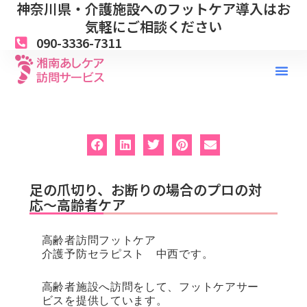
神奈川県・介護施設へのフットケア導入はお
内
容
気軽にご相談ください
を
090-3336-7311
ス
キ
ッ
プ
足の爪切り、お断りの場合のプロの対
応〜高齢者ケア
高齢者訪問フットケア
介護予防セラピスト 中西です。
高齢者施設へ訪問をして、フットケアサー
ビスを提供しています。