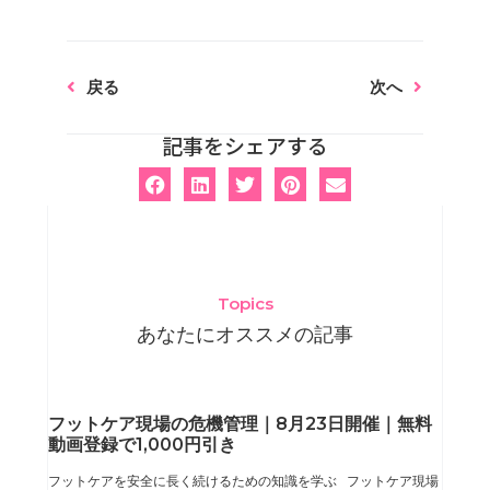
Prev
Next
戻る
次へ
記事をシェアする
Topics
あなたにオススメの記事
ペ
ペ
ペ
ペ
フットケア現場の危機管理｜8月23日開催｜無料
動画登録で1,000円引き
ー
ー
ー
ー
フットケアを安全に長く続けるための知識を学ぶ フットケア現場