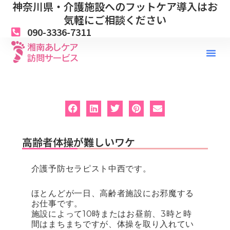
神奈川県・介護施設へのフットケア導入はお
内
容
気軽にご相談ください
を
090-3336-7311
ス
キ
ッ
プ
高齢者体操が難しいワケ
介護予防セラピスト中西です。
ほとんどが一日、高齢者施設にお邪魔する
お仕事です。
施設によって10時またはお昼前、3時と時
間はまちまちですが、体操を取り入れてい