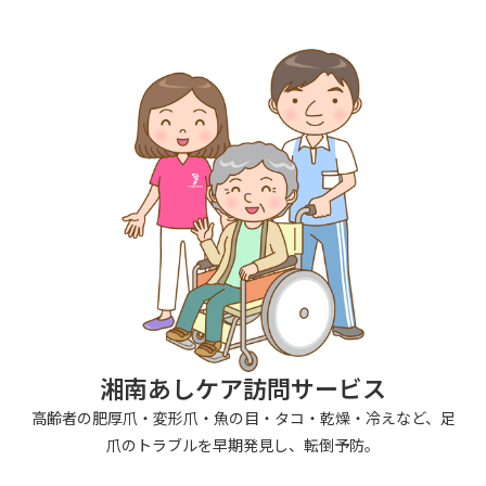
湘南あしケア訪問サービス
高齢者の肥厚爪・変形爪・魚の目・タコ・乾燥・冷えなど、足
爪のトラブルを早期発見し、転倒予防。
F
Y
P