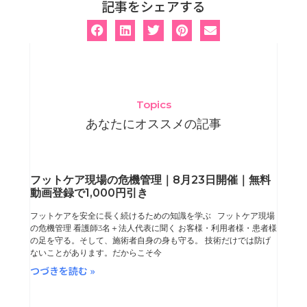
記事をシェアする
Topics
あなたにオススメの記事
ペ
ペ
ペ
ペ
フットケア現場の危機管理｜8月23日開催｜無料
動画登録で1,000円引き
ー
ー
ー
ー
フットケアを安全に長く続けるための知識を学ぶ フットケア現場
ジ
ジ
ジ
ジ
の危機管理 看護師3名＋法人代表に聞く お客様・利用者様・患者様
の足を守る。そして、施術者自身の身も守る。 技術だけでは防げ
ないことがあります。だからこそ今
つづきを読む »