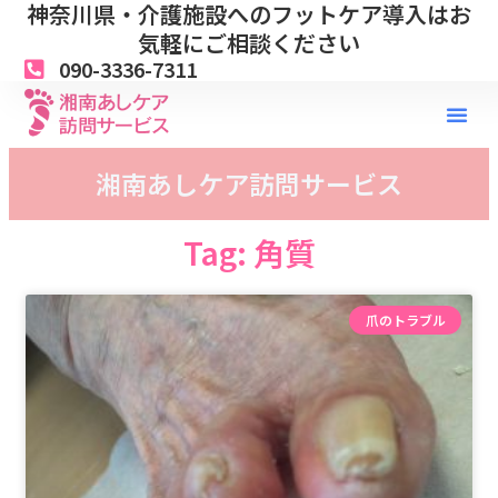
神奈川県・介護施設へのフットケア導入はお
内
容
気軽にご相談ください
を
090-3336-7311
ス
キ
ッ
プ
湘南あしケア訪問サービス
Tag: 角質
爪のトラブル