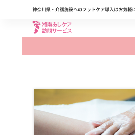
内
神奈川県・介護施設へのフットケア導入はお気軽
容
を
ス
キ
ッ
プ