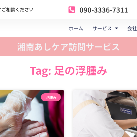
090-3336-7311
にご相談ください
ホーム
サービス
会社
湘南あしケア訪問サービス
Tag: 足の浮腫み
ペ
ペ
ペ
ペ
ー
ー
ー
ー
浮腫み
ジ
ジ
ジ
ジ