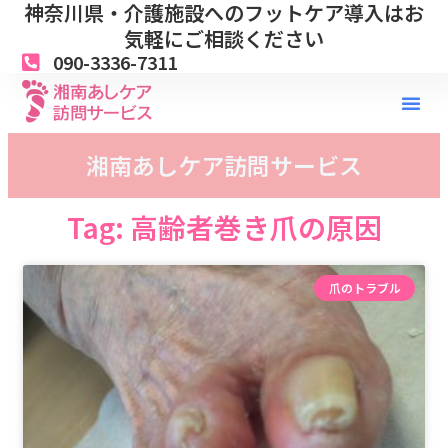
神奈川県・介護施設へのフットケア導入はお
内
容
気軽にご相談ください
を
090-3336-7311
ス
キ
ッ
プ
湘南あしケア訪問サービス
Tag: 高齢者巻き爪の原因
爪のトラブル