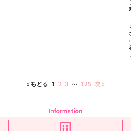
« もどる
1
2
3
…
125
次 »
Information