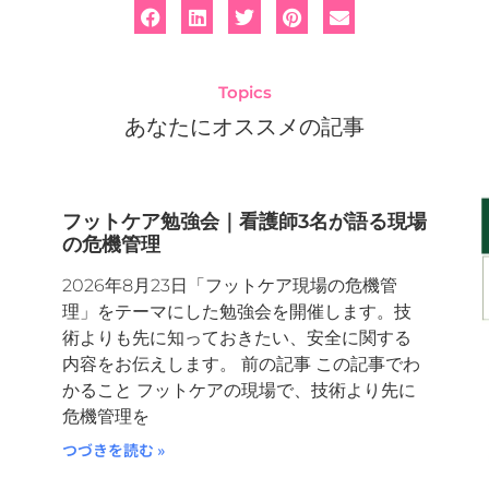
Topics
あなたにオススメの記事
ペ
ペ
ペ
ペ
フットケア勉強会｜看護師3名が語る現場
の危機管理
ー
ー
ー
ー
2026年8月23日「フットケア現場の危機管
ジ
ジ
ジ
ジ
＋
理」をテーマにした勉強会を開催します。技
術よりも先に知っておきたい、安全に関する
内容をお伝えします。 前の記事 この記事でわ
かること フットケアの現場で、技術より先に
危機管理を
つづきを読む »