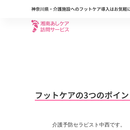
内
神奈川県・介護施設へのフットケア導入はお気軽
容
を
ス
キ
ッ
プ
フットケアの3つのポイント
介護予防セラピスト中西です