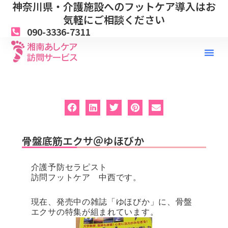
神奈川県・介護施設へのフットケア導入はお
内
容
気軽にご相談ください
を
090-3336-7311
ス
キ
ッ
プ
骨盤底筋エクサ＠ゆほびか
介護予防セラピスト
訪問フットケア 中西です。
現在、発売中の雑誌「ゆほびか」に、骨盤
エクサの特集が組まれています。