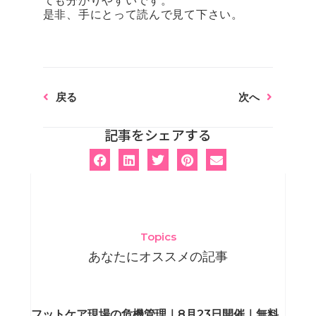
ても分かりやすいです。
是非、手にとって読んで見て下さい。
Prev
Next
戻る
次へ
記事をシェアする
Topics
あなたにオススメの記事
ペ
ペ
ペ
ペ
フットケア現場の危機管理｜8月23日開催｜無料