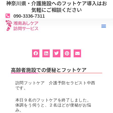
神奈川県・介護施設へのフットケア導入はお
内
容
気軽にご相談ください
を
090-3336-7311
ス
キ
ッ
プ
高齢者施設での便秘とフットケア
訪問フットケア 介護予防セラピスト中西
です。
本日９名のフットケアを終了しました。
体調をう伺うと、２名ほどが便秘がお悩
み。