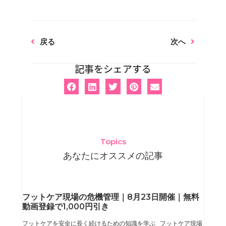
Prev
Next
戻る
次へ
記事をシェアする
Topics
あなたにオススメの記事
ペ
ペ
ペ
ペ
フットケア現場の危機管理｜8月23日開催｜無料
動画登録で1,000円引き
ー
ー
ー
ー
フットケアを安全に長く続けるための知識を学ぶ フットケア現場