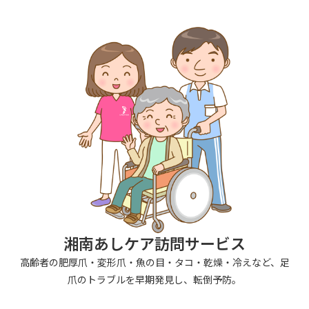
湘南あしケア訪問サービス
高齢者の肥厚爪・変形爪・魚の目・タコ・乾燥・冷えなど、足
爪のトラブルを早期発見し、転倒予防。
F
Y
P
a
o
e