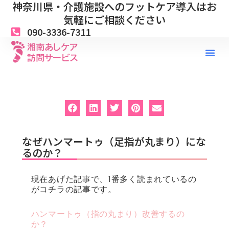
神奈川県・介護施設へのフットケア導入はお
内
容
気軽にご相談ください
を
090-3336-7311
ス
キ
ッ
プ
なぜハンマートゥ（足指が丸まり）にな
るのか？
現在あげた記事で、1番多く読まれているの
がコチラの記事です。
ハンマートゥ（指の丸まり）改善するの
か？