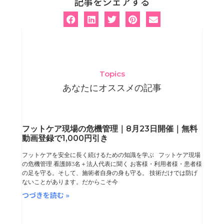
記事をシェアする
Topics
あなたにオススメの記事
ペ
ペ
ペ
ペ
フットケア現場の危機管理｜8月23日開催｜無料
動画登録で1,000円引き
ー
ー
ー
ー
フットケアを安全に長く続けるための知識を学ぶ フットケア現場
ジ
ジ
ジ
ジ
の危機管理 看護師3名＋法人代表に聞く お客様・利用者様・患者様
の足を守る。そして、施術者自身の身も守る。 技術だけでは防げ
ないことがあります。だからこそ今
つづきを読む »