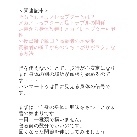
＜関連記事＞
そもそもメカノレセプターとは？
メカノレセプターと足トラブルの関係
足裏から身体改善！メカノレセプター可能
性
外反母趾で脱臼？高齢者の足変形
高齢者の椅子からの立ち上がりがラクにな
る方法
指を使えないことで、歩行が不安定になり
また身体の別の場所が頑張り始めるので
す・・・
ハンマートゥは目に見える身体の信号で
す。
まずはご自身の身体に興味をもつことが改
善の始まりです！
一日、一種類で構いません。
寝る前の数分でいいのです。
固くなった関節を伸ばしてみましょう。