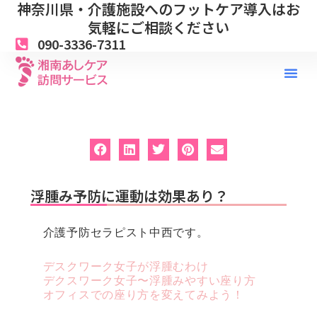
神奈川県・介護施設へのフットケア導入はお
内
容
気軽にご相談ください
を
090-3336-7311
ス
キ
ッ
プ
浮腫み予防に運動は効果あり？
介護予防セラピスト中西です。
デスクワーク女子が浮腫むわけ
デクスワーク女子〜浮腫みやすい座り方
オフィスでの座り方を変えてみよう！