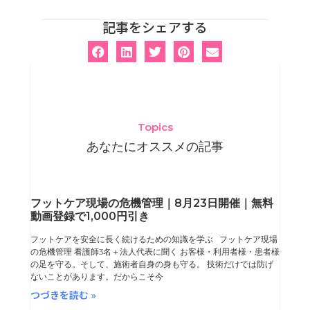
記事をシェアする
Topics
あなたにオススメの記事
ペ
ペ
ペ
ペ
フットケア現場の危機管理｜8月23日開催｜無料
動画登録で1,000円引き
ー
ー
ー
ー
フットケアを安全に長く続けるための知識を学ぶ フットケア現場
ジ
ジ
ジ
ジ
の危機管理 看護師3名＋法人代表に聞く お客様・利用者様・患者様
の足を守る。そして、施術者自身の身も守る。 技術だけでは防げ
ないことがあります。だからこそ今
つづきを読む »