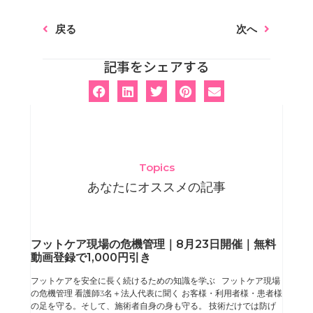
戻る
次へ
記事をシェアする
Topics
あなたにオススメの記事
ペ
ペ
ペ
ペ
フットケア現場の危機管理｜8月23日開催｜無料
動画登録で1,000円引き
ー
ー
ー
ー
フットケアを安全に長く続けるための知識を学ぶ フットケア現場
ジ
ジ
ジ
ジ
の危機管理 看護師3名＋法人代表に聞く お客様・利用者様・患者様
の足を守る。そして、施術者自身の身も守る。 技術だけでは防げ