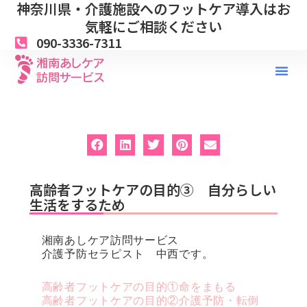
神奈川県・介護施設へのフットケア導入はお
内
容
気軽にご相談ください
を
090-3336-7311
ス
キ
ッ
プ
高齢者フットケアの目的③ 自分らしい
生活をするため
湘南あしケア訪問サービス
介護予防セラピスト 中西です。
高齢者フットケアの目的①命をまもる
高齢者フットケアの目的②介護予防・転倒